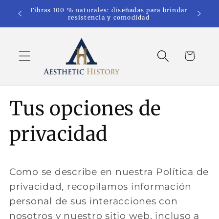
Ir
Fibras 100 % naturales: diseñadas para brindar
Nuev
directamente
resistencia y comodidad
al contenido
Carrito
Tus opciones de
privacidad
Como se describe en nuestra Política de
privacidad, recopilamos información
personal de sus interacciones con
nosotros y nuestro sitio web, incluso a